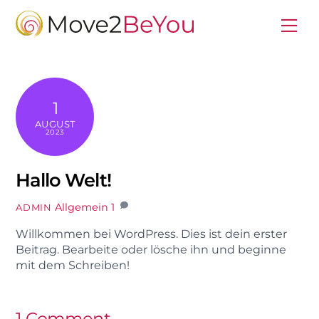
Skip
to
Me
content
1
AUGUST
2023
Hallo Welt!
Allgemein
1
ADMIN
Willkommen bei WordPress. Dies ist dein erster
Beitrag. Bearbeite oder lösche ihn und beginne
mit dem Schreiben!
1 Comment