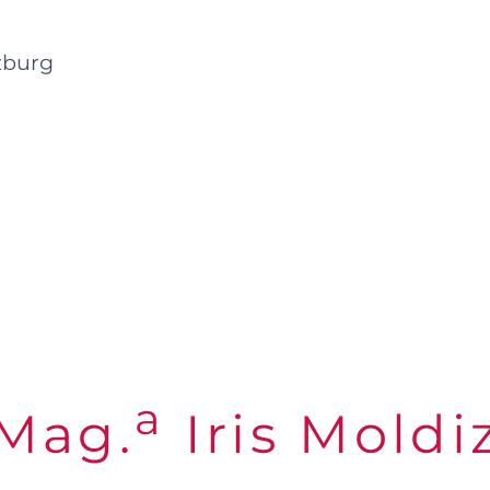
zburg
a
Mag.
Iris Moldi